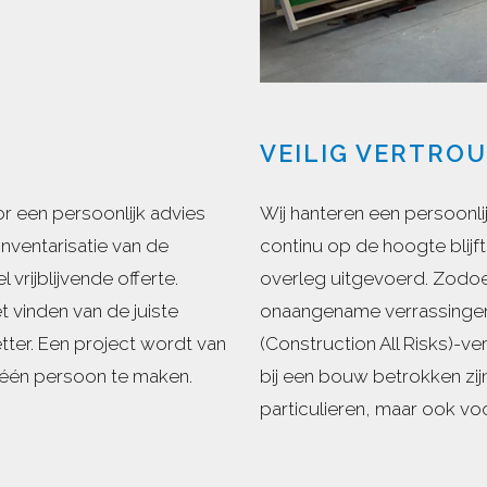
VEILIG VERTRO
r een persoonlijk advies
Wij hanteren een persoonl
nventarisatie van de
continu op de hoogte blijf
vrijblijvende offerte.
overleg uitgevoerd. Zodoe
 vinden van de juiste
onaangename verrassingen
etter. Een project wordt van
(Construction All Risks)-ve
 één persoon te maken.
bij een bouw betrokken zijn
particulieren, maar ook v